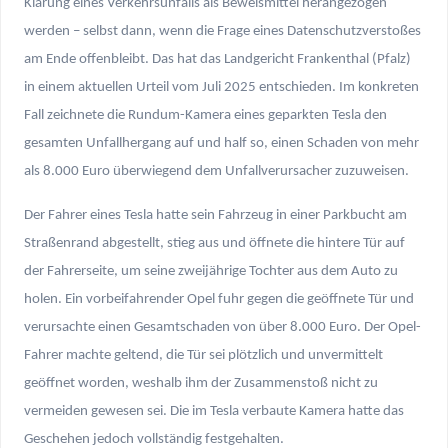
Klärung eines Verkehrsunfalls als Beweismittel herangezogen
werden – selbst dann, wenn die Frage eines Datenschutzverstoßes
am Ende offenbleibt. Das hat das Landgericht Frankenthal (Pfalz)
in einem aktuellen Urteil vom Juli 2025 entschieden. Im konkreten
Fall zeichnete die Rundum-Kamera eines geparkten Tesla den
gesamten Unfallhergang auf und half so, einen Schaden von mehr
als 8.000 Euro überwiegend dem Unfallverursacher zuzuweisen.
Der Fahrer eines Tesla hatte sein Fahrzeug in einer Parkbucht am
Straßenrand abgestellt, stieg aus und öffnete die hintere Tür auf
der Fahrerseite, um seine zweijährige Tochter aus dem Auto zu
holen. Ein vorbeifahrender Opel fuhr gegen die geöffnete Tür und
verursachte einen Gesamtschaden von über 8.000 Euro. Der Opel-
Fahrer machte geltend, die Tür sei plötzlich und unvermittelt
geöffnet worden, weshalb ihm der Zusammenstoß nicht zu
vermeiden gewesen sei. Die im Tesla verbaute Kamera hatte das
Geschehen jedoch vollständig festgehalten.