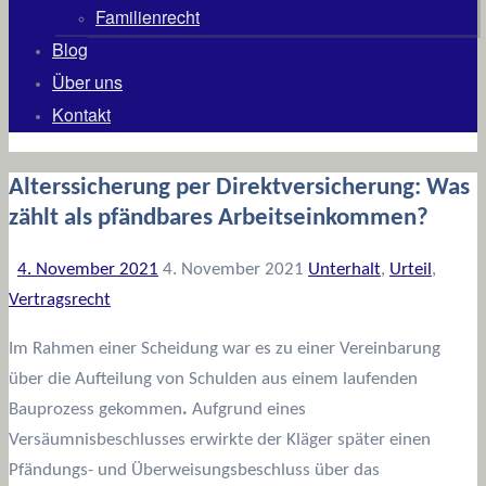
Familienrecht
Blog
Über uns
Kontakt
Alterssicherung per Direktversicherung: Was
zählt als pfändbares Arbeitseinkommen?
4. November 2021
4. November 2021
Unterhalt
,
Urteil
,
Vertragsrecht
Im Rahmen einer Scheidung war es zu einer Vereinbarung
über die Aufteilung von Schulden aus einem laufenden
Bauprozess gekommen
.
Aufgrund eines
Versäumnisbeschlusses erwirkte der Kläger später einen
Pfändungs- und Überweisungsbeschluss über das