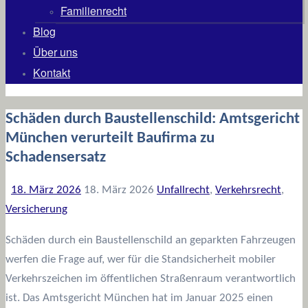
Familienrecht
Blog
Über uns
Kontakt
Schäden durch Baustellenschild: Amtsgericht
München verurteilt Baufirma zu
Schadensersatz
18. März 2026
18. März 2026
Unfallrecht
,
Verkehrsrecht
,
Versicherung
Schäden durch ein Baustellenschild an geparkten Fahrzeugen
werfen die Frage auf, wer für die Standsicherheit mobiler
Verkehrszeichen im öffentlichen Straßenraum verantwortlich
ist. Das Amtsgericht München hat im Januar 2025 einen