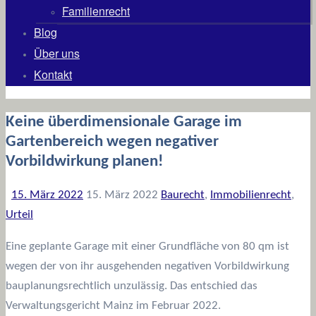
Familienrecht
Blog
Über uns
Kontakt
Keine überdimensionale Garage im
Gartenbereich wegen negativer
Vorbildwirkung planen!
15. März 2022
15. März 2022
Baurecht
,
Immobilienrecht
,
Urteil
Eine geplante Garage mit einer Grundfläche von 80 qm ist
wegen der von ihr ausgehenden negativen Vorbildwirkung
bauplanungsrechtlich unzulässig. Das entschied das
Verwaltungsgericht Mainz im Februar 2022.