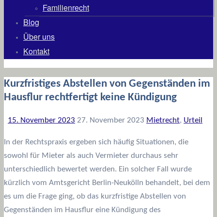
Familienrecht
Blog
Über uns
Kontakt
Kurzfristiges Abstellen von Gegenständen im
Hausflur rechtfertigt keine Kündigung
15. November 2023
27. November 2023
Mietrecht
,
Urteil
In der Rechtspraxis ergeben sich häufig Situationen, die
sowohl für Mieter als auch Vermieter durchaus sehr
unterschiedlich bewertet werden. Ein solcher Fall wurde
kürzlich vom Amtsgericht Berlin-Neukölln behandelt, bei dem
es um die Frage ging, ob das kurzfristige Abstellen von
Gegenständen im Hausflur eine Kündigung des