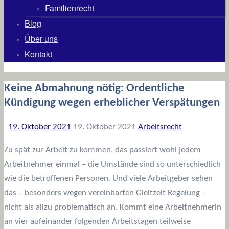
Familienrecht
Blog
Über uns
Kontakt
Keine Abmahnung nötig: Ordentliche
Kündigung wegen erheblicher Verspätungen
19. Oktober 2021
19. Oktober 2021
Arbeitsrecht
Zu spät zur Arbeit zu kommen, das passiert wohl jedem
Arbeitnehmer einmal – die Umstände sind so unterschiedlich
wie die betroffenen Personen. Und viele Arbeitgeber sehen
das – besonders wegen vereinbarten Gleitzeit-Regelung –
nicht als allzu problematisch an. Kommt eine Arbeitnehmerin
an vier aufeinander folgenden Arbeitstagen teilweise