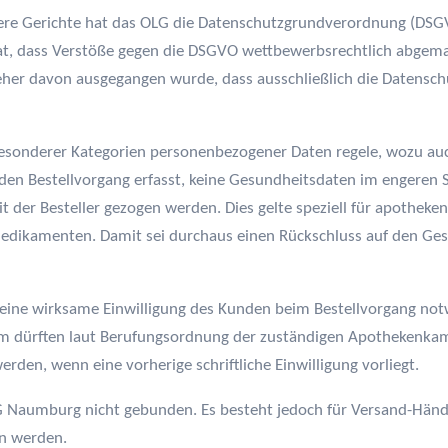
ere Gerichte hat das OLG die Datenschutzgrundverordnung (DSG
hat, dass Verstöße gegen die DSGVO wettbewerbsrechtlich abge
her davon ausgegangen wurde, dass ausschließlich die Datensch
besonderer Kategorien personenbezogener Daten regele, wozu au
en Bestellvorgang erfasst, keine Gesundheitsdaten im engeren S
 der Besteller gezogen werden. Dies gelte speziell für apotheken
dikamenten. Damit sei durchaus einen Rückschluss auf den Ge
 eine wirksame Einwilligung des Kunden beim Bestellvorgang not
Zudem dürften laut Berufungsordnung der zuständigen Apothekenk
den, wenn eine vorherige schriftliche Einwilligung vorliegt.
G Naumburg nicht gebunden. Es besteht jedoch für Versand-Händl
n werden.