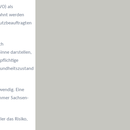
VO) als
mahnt werden
utzbeauftragten
ch
inne darstellen,
pflichtige
sundheitszustand
wendig. Eine
ammer Sachsen-
er das Risiko,