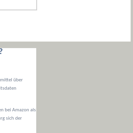
?
mittel über
itsdaten
en bei Amazon als
g sich der