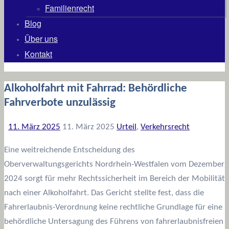
Familienrecht
Blog
Über uns
Kontakt
Alkoholfahrt mit Fahrrad: Behördliche
Fahrverbote unzulässig
11. März 2025
11. März 2025
Urteil
,
Verkehrsrecht
Eine weitreichende Entscheidung des
Oberverwaltungsgerichts Nordrhein-Westfalen vom Dezember
2024 sorgt für mehr Rechtssicherheit im Bereich der Mobilität
nach einer Alkoholfahrt. Das Gericht stellte fest, dass die
Fahrerlaubnis-Verordnung keine rechtliche Grundlage für eine
behördliche Untersagung des Führens von fahrerlaubnisfreien